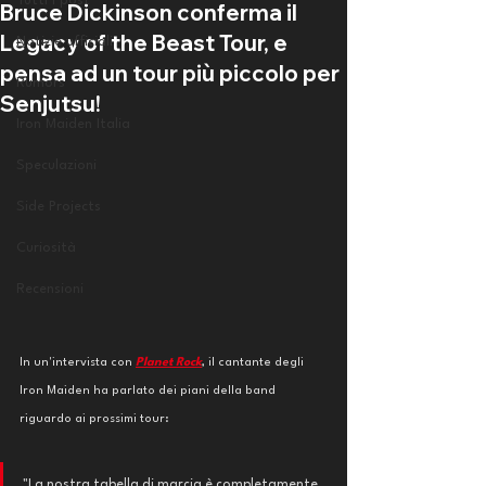
Tutti i post
Bruce Dickinson conferma il
Legacy of the Beast Tour, e
Notizie ufficiali
pensa ad un tour più piccolo per
Rumors
Senjutsu!
Iron Maiden Italia
Speculazioni
Side Projects
Curiosità
Recensioni
In un'intervista con 
Planet Rock
, il cantante degli 
Iron Maiden ha parlato dei piani della band 
riguardo ai prossimi tour:
"La nostra tabella di marcia è completamente 