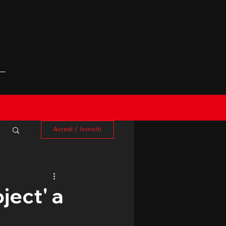
Accedi / Iscriviti
ject' a