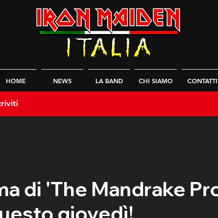
HOME
NEWS
LA BAND
CHI SIAMO
CONTATTI
riviti
a di 'The Mandrake Pro
uesto giovedì!