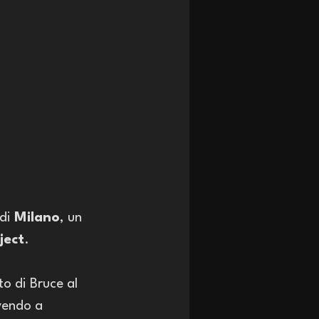
 di 
Milano
, un 
ject
. 
to di Bruce al 
vendo a 