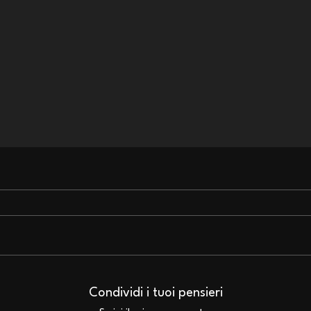
Bruce Dickinson: in arrivo
Bruc
l'edizione italiana dei
albu
Condividi i tuoi pensieri
fumetti di The Mandrake
Mort