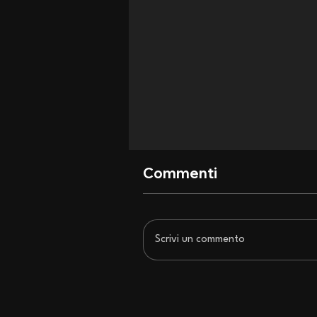
Commenti
Scrivi un commento
San Siro si inchina agli Iron
Maiden: recensione di un
concerto epocale