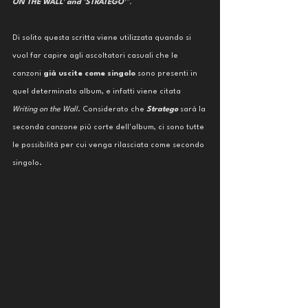
ON THE WALL' and 'STRATEGO'
". 
Di solito questa scritta viene utilizzata quando si 
vuol far capire agli ascoltatori casuali che le 
canzoni 
già uscite come singolo 
sono presenti in 
quel determinato album, e infatti viene citata 
Writing on the Wall
. Considerato che 
Stratego 
sarà la 
seconda canzone più corte dell'album, ci sono tutte 
le possibilità per cui venga rilasciata come secondo 
singolo. 