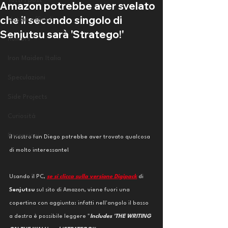
Tutti i post
Amazon potrebbe aver svelato
che il secondo singolo di
Notizie ufficiali
Senjutsu sarà 'Stratego!'
Rumors
Iron Maiden Italia
Speculazioni
Side Projects
Curiosità
Recensioni
Il nostro fan Diego potrebbe aver trovato qualcosa 
di molto interessante!
Usando il PC, 
se si clicca sulla versione Digipack
 di 
Senjutsu
 sul sito di Amazon, viene fuori una 
copertina con aggiunta: infatti nell'angolo il basso 
a destra è possibile leggere "
Includes 'THE WRITING 